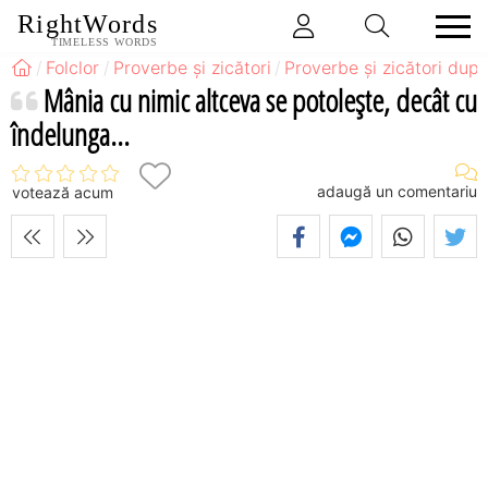
RightWords
TIMELESS WORDS
Folclor
Proverbe și zicători
Proverbe și zicători după
Mânia cu nimic altceva se potoleşte, decât cu
îndelunga...
adaugă un comentariu
votează acum