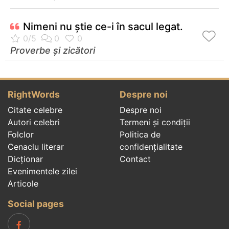
Nimeni nu ştie ce-i în sacul legat.
Proverbe și zicători
RightWords
Despre noi
Citate celebre
Despre noi
Autori celebri
Termeni și condiții
Folclor
Politica de
Cenaclu literar
confidenţialitate
Dicționar
Contact
Evenimentele zilei
Articole
Social pages