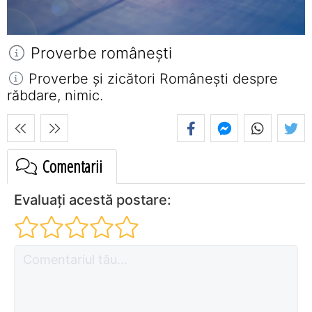
Proverbe româneşti
Proverbe și zicători Româneşti despre
răbdare, nimic.
Comentarii
Evaluați acestă postare: