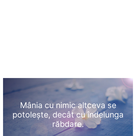
Mânia cu nimic altceva se
potoleşte, decât cu îndelunga
răbdare.