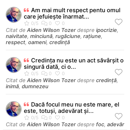
Am mai mult respect pentu omul
care jefuieşte înarmat...
Citat de
Aiden Wilson Tozer
despre
ipocrizie
,
naivitate
,
minciună
,
rugăciune
,
rațiune
,
respect
,
oameni
,
credință
Credinţa nu este un act săvârşit o
singură dată, ci o...
Citat de
Aiden Wilson Tozer
despre
credință
,
inimă
,
dumnezeu
Dacă focul meu nu este mare, el
este, totuşi, adevărat şi...
Citat de
Aiden Wilson Tozer
despre
foc
,
adevăr