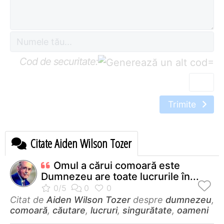
Cod de securitate:
=
Trimite
Citate Aiden Wilson Tozer
Omul a cărui comoară este
Dumnezeu are toate lucrurile în...
Citat de
Aiden Wilson Tozer
despre
dumnezeu
,
comoară
,
căutare
,
lucruri
,
singurătate
,
oameni