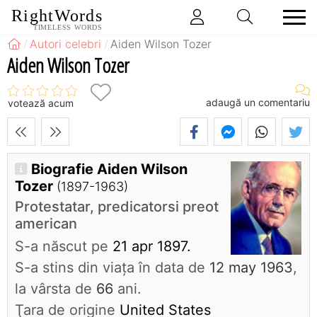
RightWords
TIMELESS WORDS
Autori celebri
Aiden Wilson Tozer
Aiden Wilson Tozer
adaugă un comentariu
votează acum
Biografie Aiden Wilson
Tozer
(1897-1963)
Protestatar, predicatorsi preot
american
S-a născut pe
21 apr 1897.
S-a stins din viaţa în data de
12 may 1963
,
la vârsta de
66
ani.
Ţara de origine
United States