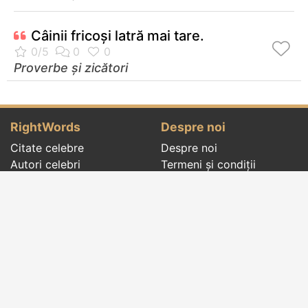
Câinii fricoşi latră mai tare.
Proverbe și zicători
RightWords
Despre noi
Citate celebre
Despre noi
Autori celebri
Termeni și condiții
Folclor
Politica de
Cenaclu literar
confidenţialitate
Dicționar
Contact
Evenimentele zilei
Articole
Social pages