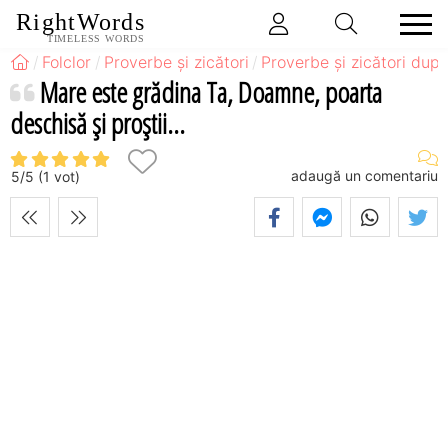
RightWords
TIMELESS WORDS
Folclor
Proverbe și zicători
Proverbe și zicători după
Mare este grădina Ta, Doamne, poarta
deschisă şi proştii...
adaugă un comentariu
5
/
5
(
1
vot)