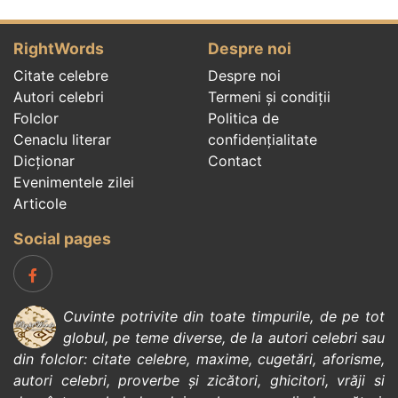
RightWords
Despre noi
Citate celebre
Despre noi
Autori celebri
Termeni și condiții
Folclor
Politica de
Cenaclu literar
confidenţialitate
Dicționar
Contact
Evenimentele zilei
Articole
Social pages
Cuvinte potrivite din toate timpurile, de pe tot
globul, pe teme diverse, de la
autori celebri
sau
din
folclor
:
citate celebre
,
maxime
,
cugetări
,
aforisme
,
autori celebri
,
proverbe și zicători
,
ghicitori
,
vrăji si