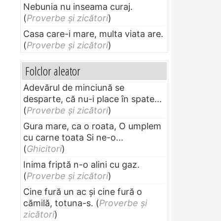
Nebunia nu inseama curaj.
(
Proverbe și zicători
)
Casa care-i mare, multa viata are.
(
Proverbe și zicători
)
Folclor aleator
Adevărul de minciună se
desparte, că nu-i place în spate...
(
Proverbe și zicători
)
Gura mare, ca o roata, O umplem
cu carne toata Si ne-o...
(
Ghicitori
)
Inima friptă n-o alini cu gaz.
(
Proverbe și zicători
)
Cine fură un ac şi cine fură o
cămilă, totuna-s.
(
Proverbe și
zicători
)