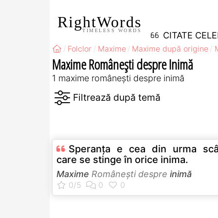
RightWords
TIMELESS WORDS
CITATE CEL
Folclor
Maxime
Maxime după origine
Maxime Româneşti despre Inimă
1 maxime româneşti despre inimă
Speranța e cea din urma scâ
care se stinge în orice inima.
Maxime
Româneşti despre
inimă