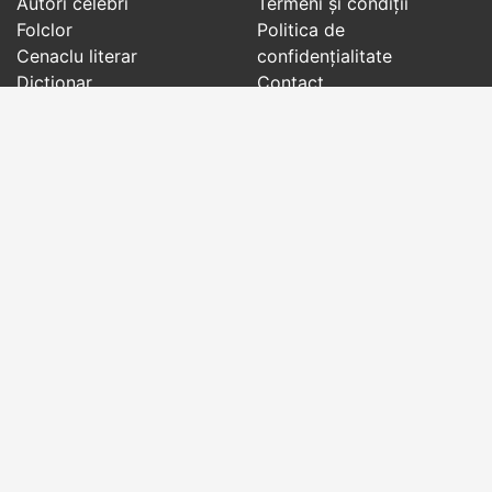
Autori celebri
Termeni și condiții
Folclor
Politica de
Cenaclu literar
confidenţialitate
Dicționar
Contact
Evenimentele zilei
Articole
Social pages
Cuvinte potrivite din toate timpurile, de pe tot
globul, pe teme diverse, de la
autori celebri
sau
din
folclor
:
citate celebre
,
maxime
,
cugetări
,
aforisme
,
autori celebri
,
proverbe și zicători
,
ghicitori
,
vrăji si
descântece
,
balade
,
doine
,
basme
,
colinde
,
urături
,
orații de nuntă
,
tradiții și superstiții
.
Copyright © 2007-2026 RightWords
Web Design by
YourCHOICE
, joi, 6 august 2026