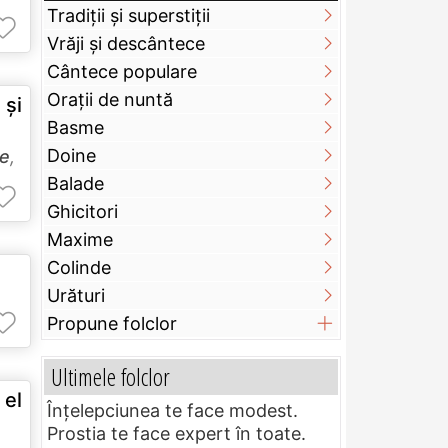
Tradiții și superstiții
Vrăji și descântece
Cântece populare
Orații de nuntă
 şi
Basme
Doine
re
,
Balade
Ghicitori
Maxime
Colinde
Urături
Propune folclor
Ultimele folclor
 el
Înțelepciunea te face modest.
Prostia te face expert în toate.