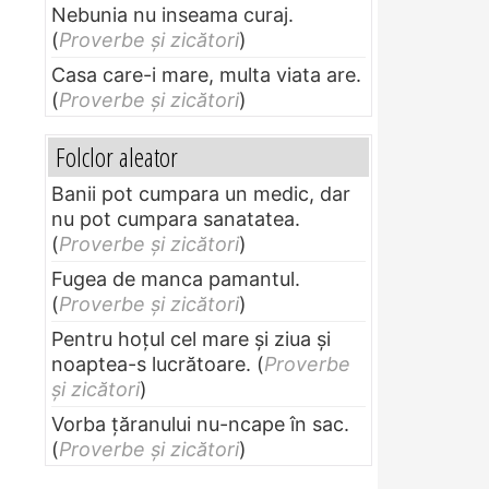
Nebunia nu inseama curaj.
(
Proverbe și zicători
)
Casa care-i mare, multa viata are.
(
Proverbe și zicători
)
Folclor aleator
Banii pot cumpara un medic, dar
nu pot cumpara sanatatea.
(
Proverbe și zicători
)
Fugea de manca pamantul.
(
Proverbe și zicători
)
Pentru hoţul cel mare şi ziua şi
noaptea-s lucrătoare.
(
Proverbe
și zicători
)
Vorba ţăranului nu-ncape în sac.
(
Proverbe și zicători
)