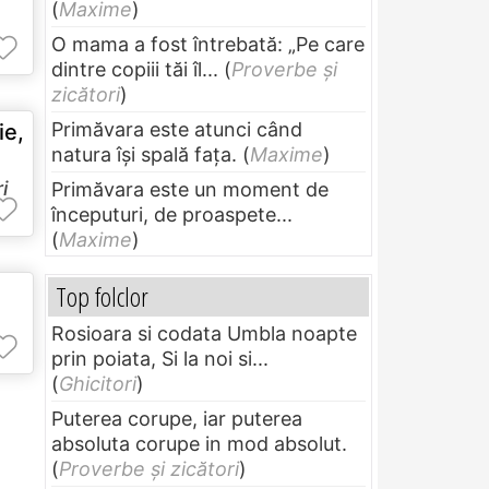
(
Maxime
)
O mama a fost întrebată: „Pe care
dintre copiii tăi îl...
(
Proverbe și
zicători
)
Primăvara este atunci când
ie,
natura își spală fața.
(
Maxime
)
i
Primăvara este un moment de
începuturi, de proaspete...
(
Maxime
)
Top folclor
Rosioara si codata Umbla noapte
prin poiata, Si la noi si...
(
Ghicitori
)
Puterea corupe, iar puterea
absoluta corupe in mod absolut.
(
Proverbe și zicători
)