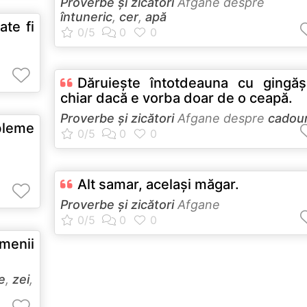
Proverbe și zicători
Afgane despre
întuneric
,
cer
,
apă
ate fi
Dăruieşte întotdeauna cu gingăş
chiar dacă e vorba doar de o ceapă.
Proverbe și zicători
Afgane despre
cadour
obleme
Alt samar, acelaşi măgar.
Proverbe și zicători
Afgane
amenii
e
,
zei
,