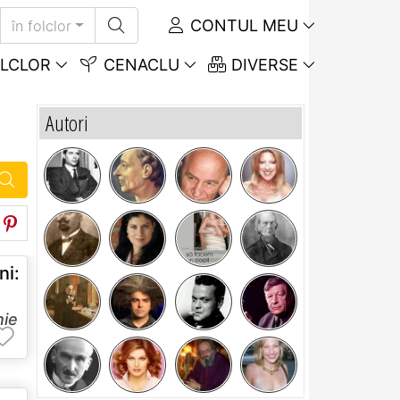
CONTUL MEU
în folclor
LCLOR
CENACLU
DIVERSE
Autori
i:
nie