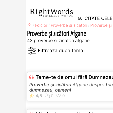
RightWords
TIMELESS WORDS
CITATE CEL
Folclor
Proverbe și zicători
Proverbe și 
Proverbe și zicători Afgane
43 proverbe și zicători afgane
Teme-te de omul fără Dumneze
Proverbe și zicători
Afgane despre
fri
dumnezeu
,
oameni