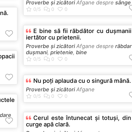
Proverbe și zicători
Afgane despre
sânge
ună.
E bine să fii răbdător cu duşmanii
iertător cu prietenii.
Proverbe și zicători
Afgane despre
răbda
dușmani
,
prietenie
,
bine
pacii
Nu poţi aplauda cu o singură mână.
Proverbe și zicători
Afgane
ctele
dare
Cerul este întunecat şi totuşi, din
curge apă clară.