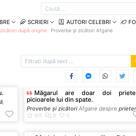
EBRE
SCRIERI
AUTORI CELEBRI
FO
zicători după origine
Proverbe și zicători Afgane
u.
Măgarul are doar doi prieten
picioarele lui din spate.
că
,
Proverbe și zicători
Afgane despre
priete