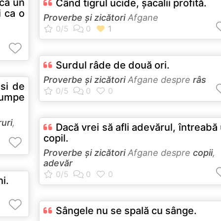
 ca un
Când tigrul ucide, şacalii profită.
i ca o
Proverbe și zicători
Afgane
Surdul râde de două ori.
Proverbe și zicători
Afgane despre
râs
 si de
cumpe
ruri
,
Dacă vrei să afli adevărul, întreabă
copil.
Proverbe și zicători
Afgane despre
copii
,
adevăr
hi.
Sângele nu se spală cu sânge.