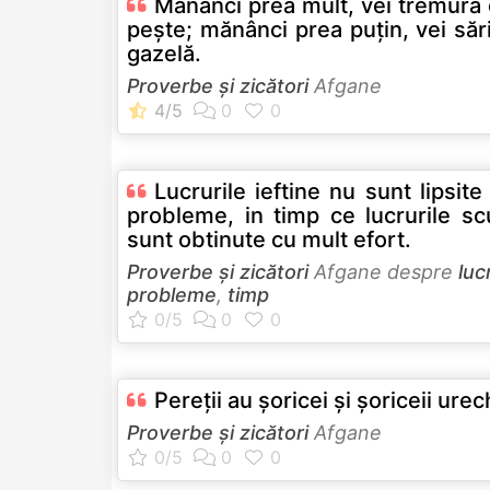
Mănânci prea mult, vei tremura
peşte; mănânci prea puţin, vei săr
gazelă.
Proverbe și zicători
Afgane
Lucrurile ieftine nu sunt lipsite
probleme, in timp ce lucrurile s
sunt obtinute cu mult efort.
Proverbe și zicători
Afgane despre
luc
probleme
,
timp
Pereţii au şoricei şi şoriceii urec
Proverbe și zicători
Afgane