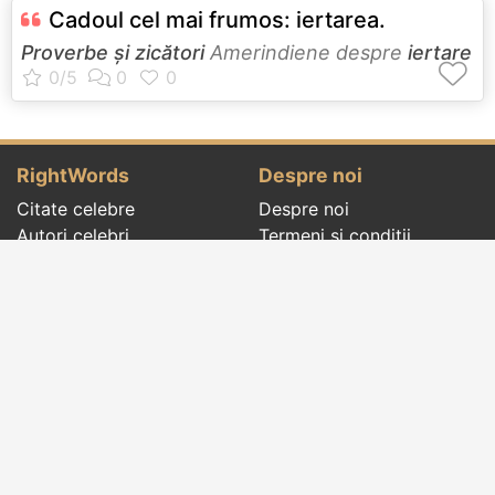
Cadoul cel mai frumos: iertarea.
Proverbe și zicători
Amerindiene despre
iertare
RightWords
Despre noi
Citate celebre
Despre noi
Autori celebri
Termeni și condiții
Folclor
Politica de
Cenaclu literar
confidenţialitate
Dicționar
Contact
Evenimentele zilei
Articole
Social pages