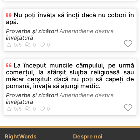
Nu poţi învăţa să înoţi dacă nu cobori în
apă.
Proverbe și zicători
Amerindiene despre
învățătură
La început muncile câmpului, pe urmă
comerţul, la sfârşit slujba religioasă sau
măcar cerşitul: dacă nu poţi să capeţi de
pomană, învaţă să ajungi medic.
Proverbe și zicători
Amerindiene despre
învățătură
RightWords
Despre noi