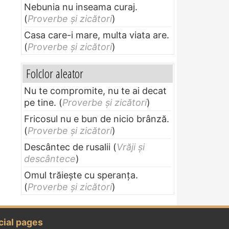
Nebunia nu inseama curaj.
(
Proverbe și zicători
)
Casa care-i mare, multa viata are.
(
Proverbe și zicători
)
Folclor aleator
Nu te compromite, nu te ai decat
pe tine.
(
Proverbe și zicători
)
Fricosul nu e bun de nicio brânză.
(
Proverbe și zicători
)
Descântec de rusalii
(
Vrăji și
descântece
)
Omul trăieşte cu speranţa.
(
Proverbe și zicători
)
cial pages