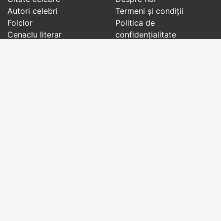
Autori celebri
Termeni și condiții
Folclor
Politica de
Cenaclu literar
confidenţialitate
Dicționar
Contact
Evenimentele zilei
Articole
Social pages
Cuvinte potrivite din toate timpurile, de pe tot
globul, pe teme diverse, de la
autori celebri
sau
din
folclor
:
citate celebre
,
maxime
,
cugetări
,
aforisme
,
autori celebri
,
proverbe și zicători
,
ghicitori
,
vrăji si
descântece
,
balade
,
doine
,
basme
,
colinde
,
urături
,
orații de nuntă
,
tradiții și superstiții
.
Copyright © 2007-2026 RightWords