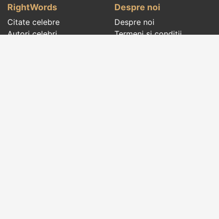
RightWords
Despre noi
Citate celebre
Despre noi
Autori celebri
Termeni și condiții
Folclor
Politica de
Cenaclu literar
confidenţialitate
Dicționar
Contact
Evenimentele zilei
Articole
Social pages
Cuvinte potrivite din toate timpurile, de pe tot
globul, pe teme diverse, de la
autori celebri
sau
din
folclor
:
citate celebre
,
maxime
,
cugetări
,
aforisme
,
autori celebri
,
proverbe și zicători
,
ghicitori
,
vrăji si
descântece
,
balade
,
doine
,
basme
,
colinde
,
urături
,
orații de nuntă
,
tradiții și superstiții
.