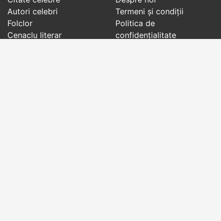
Autori celebri
Termeni și condiții
Folclor
Politica de
Cenaclu literar
confidenţialitate
Dicționar
Contact
Evenimentele zilei
Articole
Social pages
Cuvinte potrivite din toate timpurile, de pe tot
globul, pe teme diverse, de la
autori celebri
sau
din
folclor
:
citate celebre
,
maxime
,
cugetări
,
aforisme
,
autori celebri
,
proverbe și zicători
,
ghicitori
,
vrăji si
descântece
,
balade
,
doine
,
basme
,
colinde
,
urături
,
orații de nuntă
,
tradiții și superstiții
.
Copyright © 2007-2026 RightWords