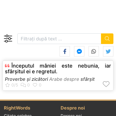
Începutul mâniei este nebunia, iar
sfârşitul ei e regretul.
Proverbe și zicători
Arabe despre
sfârșit
RightWords
Despre noi
Citate celebre
Despre noi