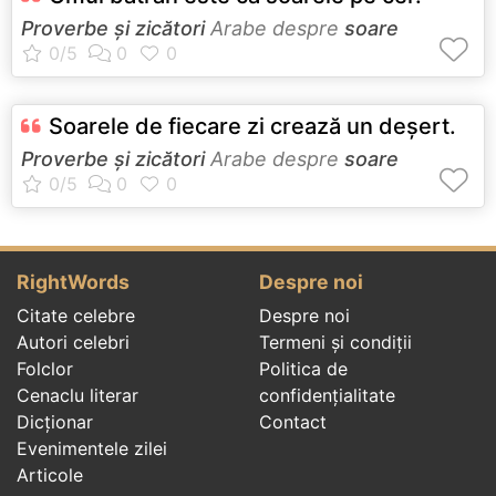
Proverbe și zicători
Arabe despre
soare
Soarele de fiecare zi crează un deşert.
Proverbe și zicători
Arabe despre
soare
RightWords
Despre noi
Citate celebre
Despre noi
Autori celebri
Termeni și condiții
Folclor
Politica de
Cenaclu literar
confidenţialitate
Dicționar
Contact
Evenimentele zilei
Articole