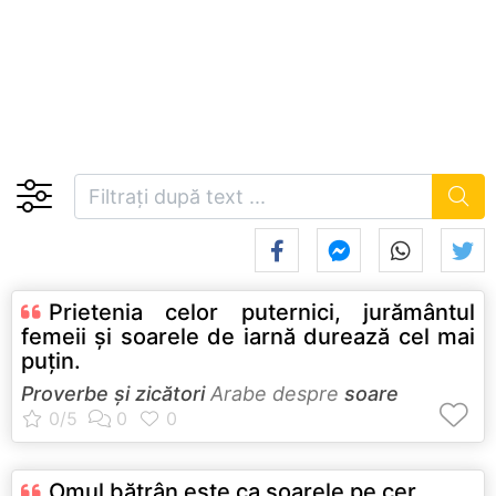
Prietenia celor puternici, jurământul
femeii şi soarele de iarnă durează cel mai
puţin.
Proverbe și zicători
Arabe despre
soare
Omul bătrân este ca soarele pe cer.