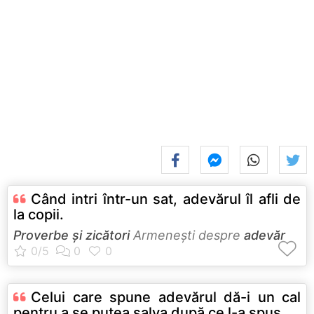
Când intri într-un sat, adevărul îl afli de
la copii.
Proverbe și zicători
Armeneşti despre
adevăr
Celui care spune adevărul dă-i un cal
pentru a se putea salva după ce l-a spus.