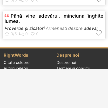
Până vine adevărul, minciuna înghite
lumea.
Proverbe și zicători
Armeneşti despre
adevăr
RightWords
Despre noi
Citate celebre
Despre noi
Autori celebri
Termeni și condiții
Folclor
Politica de
Cenaclu literar
confidenţialitate
Dicționar
Contact
Evenimentele zilei
Articole
Social pages