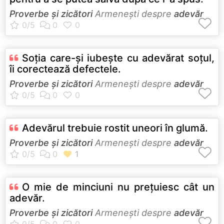
Proverbe și zicători
Armeneşti despre
adevăr
Soţia care-şi iubeşte cu adevărat soţul,
îi corectează defectele.
Proverbe și zicători
Armeneşti despre
adevăr
Adevărul trebuie rostit uneori în glumă.
Proverbe și zicători
Armeneşti despre
adevăr
O mie de minciuni nu preţuiesc cât un
adevăr.
Proverbe și zicători
Armeneşti despre
adevăr