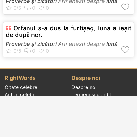
Proverbe și zicători
Armeneşti despre
lună
Orfanul s-a dus la furtişag, luna a ieşit
de după nor.
Proverbe și zicători
Armeneşti despre
lună
RightWords
Despre noi
Citate celebre
Despre noi
Autori celebri
Termeni și condiții
Folclor
Politica de
Cenaclu literar
confidenţialitate
Dicționar
Contact
Evenimentele zilei
Articole