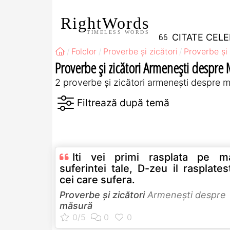
RightWords
TIMELESS WORDS
CITATE CEL
Folclor
Proverbe și zicători
Proverbe și 
Proverbe și zicători Armeneşti despre
2 proverbe și zicători armeneşti despre 
Iti vei primi rasplata pe m
suferintei tale, D-zeu il rasplate
cei care sufera.
Proverbe și zicători
Armeneşti despre
măsură