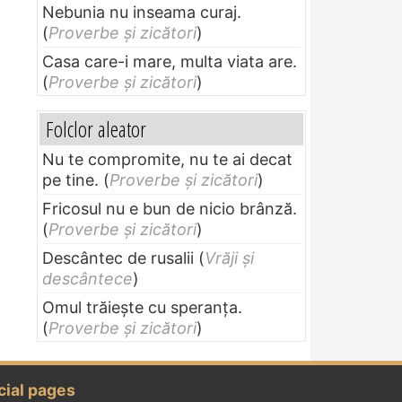
Nebunia nu inseama curaj.
(
Proverbe și zicători
)
Casa care-i mare, multa viata are.
(
Proverbe și zicători
)
Folclor aleator
Nu te compromite, nu te ai decat
pe tine.
(
Proverbe și zicători
)
Fricosul nu e bun de nicio brânză.
(
Proverbe și zicători
)
Descântec de rusalii
(
Vrăji și
descântece
)
Omul trăieşte cu speranţa.
(
Proverbe și zicători
)
cial pages