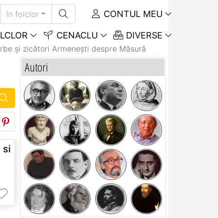
CONTUL MEU
în folclor
LCLOR
CENACLU
DIVERSE
rbe și zicători Armeneşti despre Măsură
Autori
si