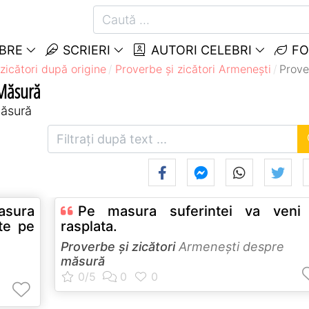
EBRE
SCRIERI
AUTORI CELEBRI
FO
zicători după origine
Proverbe și zicători Armeneşti
Prove
 Măsură
măsură
asura
Pe masura suferintei va veni 
ste pe
rasplata.
Proverbe și zicători
Armeneşti despre
măsură