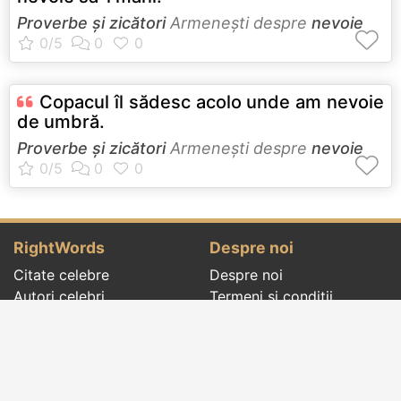
Proverbe și zicători
Armeneşti despre
nevoie
Copacul îl sădesc acolo unde am nevoie
de umbră.
Proverbe și zicători
Armeneşti despre
nevoie
RightWords
Despre noi
Citate celebre
Despre noi
Autori celebri
Termeni și condiții
Folclor
Politica de
Cenaclu literar
confidenţialitate
Dicționar
Contact
Evenimentele zilei