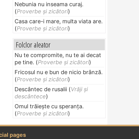
Nebunia nu inseama curaj.
(
Proverbe și zicători
)
Casa care-i mare, multa viata are.
(
Proverbe și zicători
)
Folclor aleator
Nu te compromite, nu te ai decat
pe tine.
(
Proverbe și zicători
)
Fricosul nu e bun de nicio brânză.
(
Proverbe și zicători
)
Descântec de rusalii
(
Vrăji și
descântece
)
Omul trăieşte cu speranţa.
(
Proverbe și zicători
)
cial pages