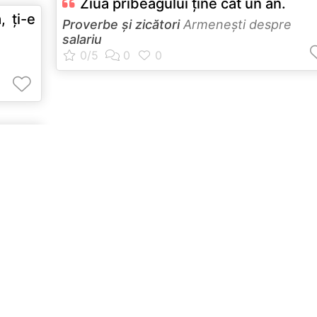
Ziua pribeagului ţine cât un an.
, ţi-e
Proverbe și zicători
Armeneşti despre
salariu