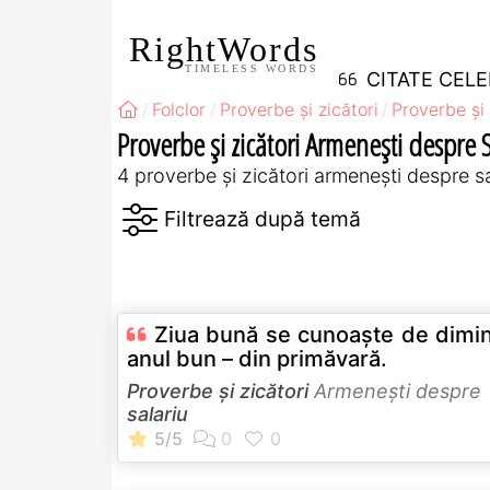
RightWords
TIMELESS WORDS
CITATE CEL
Folclor
Proverbe și zicători
Proverbe și 
Proverbe și zicători Armeneşti despre S
4 proverbe și zicători armeneşti despre sa
Ziua bună se cunoaşte de dimin
anul bun – din primăvară.
Proverbe și zicători
Armeneşti despre
salariu