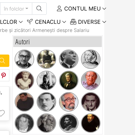
CONTUL MEU
în folclor
LCLOR
CENACLU
DIVERSE
rbe și zicători Armeneşti despre Salariu
Autori
.