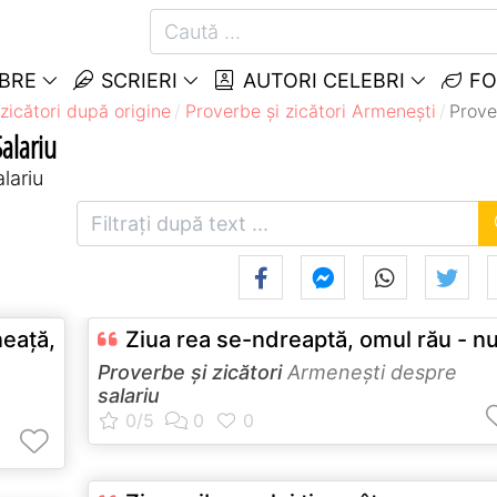
EBRE
SCRIERI
AUTORI CELEBRI
FO
zicători după origine
Proverbe și zicători Armeneşti
Prove
alariu
lariu
eaţă,
Ziua rea se-ndreaptă, omul rău - nu
Proverbe și zicători
Armeneşti despre
salariu