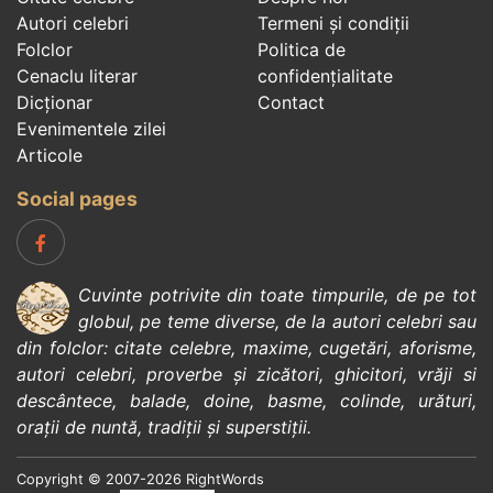
Autori celebri
Termeni și condiții
Folclor
Politica de
Cenaclu literar
confidenţialitate
Dicționar
Contact
Evenimentele zilei
Articole
Social pages
Cuvinte potrivite din toate timpurile, de pe tot
globul, pe teme diverse, de la
autori celebri
sau
din
folclor
:
citate celebre
,
maxime
,
cugetări
,
aforisme
,
autori celebri
,
proverbe și zicători
,
ghicitori
,
vrăji si
descântece
,
balade
,
doine
,
basme
,
colinde
,
urături
,
orații de nuntă
,
tradiții și superstiții
.
Copyright © 2007-2026 RightWords