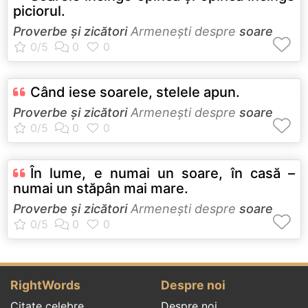
piciorul.
Proverbe și zicători
Armeneşti despre
soare
Când iese soarele, stelele apun.
Proverbe și zicători
Armeneşti despre
soare
În lume, e numai un soare, în casă –
numai un stăpân mai mare.
Proverbe și zicători
Armeneşti despre
soare
RightWords
Despre noi
Citate celebre
Despre noi