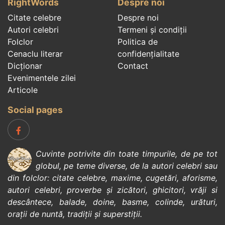
RightWords
Despre noi
Citate celebre
Despre noi
Autori celebri
Termeni și condiții
Folclor
Politica de
Cenaclu literar
confidenţialitate
Dicționar
Contact
Evenimentele zilei
Articole
Social pages
Cuvinte potrivite din toate timpurile, de pe tot
globul, pe teme diverse, de la
autori celebri
sau
din
folclor
:
citate celebre
,
maxime
,
cugetări
,
aforisme
,
autori celebri
,
proverbe și zicători
,
ghicitori
,
vrăji si
descântece
,
balade
,
doine
,
basme
,
colinde
,
urături
,
orații de nuntă
,
tradiții și superstiții
.