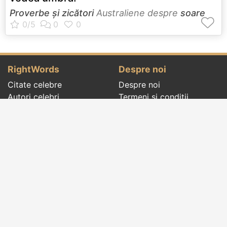
Proverbe și zicători
Australiene despre
soare
RightWords
Despre noi
Citate celebre
Despre noi
Autori celebri
Termeni și condiții
Folclor
Politica de
Cenaclu literar
confidenţialitate
Dicționar
Contact
Evenimentele zilei
Articole
Social pages
Cuvinte potrivite din toate timpurile, de pe tot