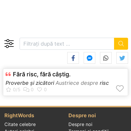
Fără risc, fără câştig.
Proverbe și zicători
Austriece despre
risc
RightWords
Despre noi
Citate celebre
Despre noi