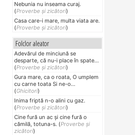
Nebunia nu inseama curaj.
(
Proverbe și zicători
)
Casa care-i mare, multa viata are.
(
Proverbe și zicători
)
Folclor aleator
Adevărul de minciună se
desparte, că nu-i place în spate...
(
Proverbe și zicători
)
Gura mare, ca o roata, O umplem
cu carne toata Si ne-o...
(
Ghicitori
)
Inima friptă n-o alini cu gaz.
(
Proverbe și zicători
)
Cine fură un ac şi cine fură o
cămilă, totuna-s.
(
Proverbe și
zicători
)