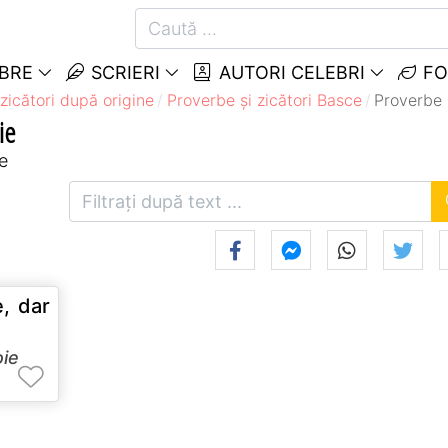
EBRE
SCRIERI
AUTORI CELEBRI
FO
zicători după origine
Proverbe și zicători Basce
Proverbe 
ie
e
, dar
ie