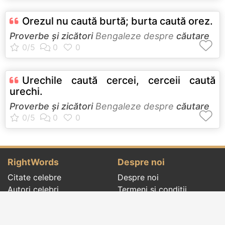
Orezul nu caută burtă; burta caută orez.
Proverbe și zicători
Bengaleze despre
căutare
Urechile caută cercei, cerceii caută
urechi.
Proverbe și zicători
Bengaleze despre
căutare
RightWords
Despre noi
Citate celebre
Despre noi
Autori celebri
Termeni și condiții
Folclor
Politica de
Cenaclu literar
confidenţialitate