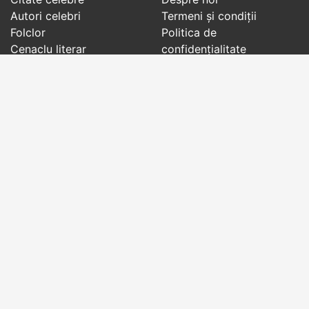
Autori celebri
Termeni și condiții
Folclor
Politica de
Cenaclu literar
confidenţialitate
Dicționar
Contact
Evenimentele zilei
Articole
Social pages
Cuvinte potrivite din toate timpurile, de pe tot
globul, pe teme diverse, de la
autori celebri
sau
din
folclor
:
citate celebre
,
maxime
,
cugetări
,
aforisme
,
autori celebri
,
proverbe și zicători
,
ghicitori
,
vrăji si
descântece
,
balade
,
doine
,
basme
,
colinde
,
urături
,
orații de nuntă
,
tradiții și superstiții
.
Copyright © 2007-2026 RightWords