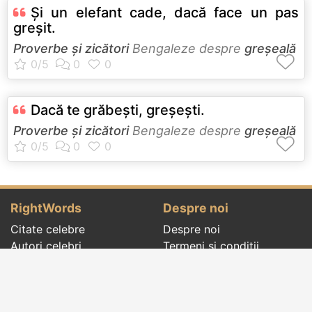
Şi un elefant cade, dacă face un pas
greşit.
Proverbe și zicători
Bengaleze despre
greșeală
Dacă te grăbeşti, greşeşti.
Proverbe și zicători
Bengaleze despre
greșeală
RightWords
Despre noi
Citate celebre
Despre noi
Autori celebri
Termeni și condiții
Folclor
Politica de
Cenaclu literar
confidenţialitate
Dicționar
Contact