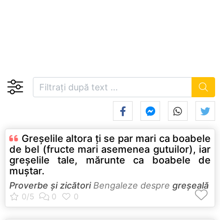
Greşelile altora ţi se par mari ca boabele
de bel (fructe mari asemenea gutuilor), iar
greşelile tale, mărunte ca boabele de
muştar.
Proverbe și zicători
Bengaleze despre
greșeală