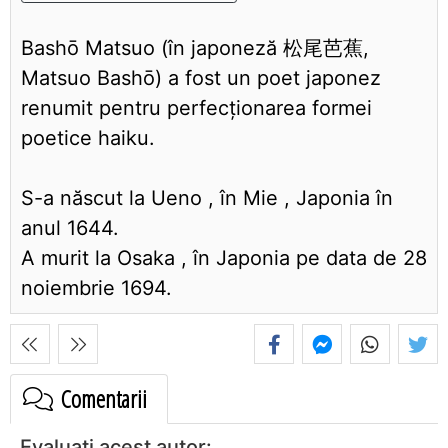
Bashō Matsuo (în japoneză 松尾芭蕉,
Matsuo Bashō) a fost un poet japonez
renumit pentru perfecționarea formei
poetice haiku.
S-a născut la Ueno , în Mie , Japonia în
anul 1644.
A murit la Osaka , în Japonia pe data de 28
noiembrie 1694.
Comentarii
Evaluați acest autor: