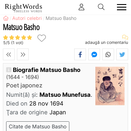
RightWords
TIMELESS WORDS
Autori celebri
Matsuo Basho
Matsuo Basho
adaugă un comentariu
5
/
5
(
1
vot)
Biografie Matsuo Basho
(1644 - 1694)
Poet japonez
Numit(ă) și
:
Matsuo Munefusa
.
Died on
28 nov 1694
Ţara de origine
Japan
Citate de Matsuo Basho