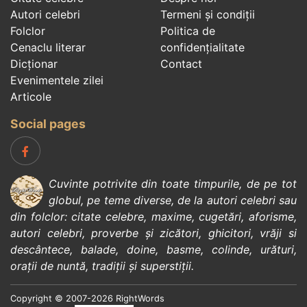
Autori celebri
Termeni și condiții
Folclor
Politica de
Cenaclu literar
confidenţialitate
Dicționar
Contact
Evenimentele zilei
Articole
Social pages
Cuvinte potrivite din toate timpurile, de pe tot
globul, pe teme diverse, de la
autori celebri
sau
din
folclor
:
citate celebre
,
maxime
,
cugetări
,
aforisme
,
autori celebri
,
proverbe și zicători
,
ghicitori
,
vrăji si
descântece
,
balade
,
doine
,
basme
,
colinde
,
urături
,
orații de nuntă
,
tradiții și superstiții
.
Copyright © 2007-2026 RightWords