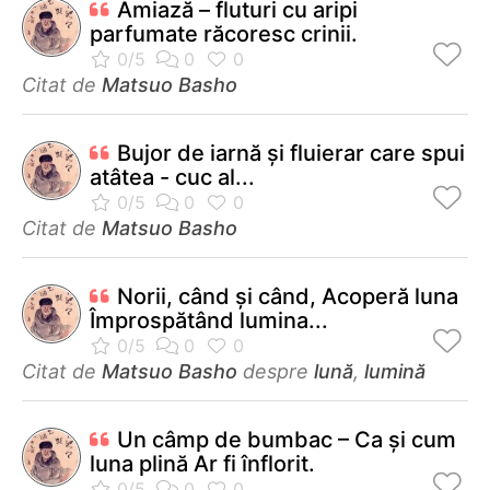
Amiază – fluturi cu aripi
parfumate răcoresc crinii.
Citat de
Matsuo Basho
Bujor de iarnă şi fluierar care spui
atâtea - cuc al...
Citat de
Matsuo Basho
Norii, când şi când, Acoperă luna
Împrospătând lumina...
Citat de
Matsuo Basho
despre
lună
,
lumină
Un câmp de bumbac – Ca şi cum
luna plină Ar fi înflorit.