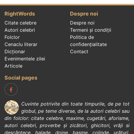
RightWords
Despre noi
Citate celebre
Despre noi
Autori celebri
Termeni și condiții
Folclor
Politica de
Cenaclu literar
confidenţialitate
Dicționar
Contact
Evenimentele zilei
Articole
Social pages
Cuvinte potrivite din toate timpurile, de pe tot
globul, pe teme diverse, de la
autori celebri
sau
din
folclor
:
citate celebre
,
maxime
,
cugetări
,
aforisme
,
autori celebri
,
proverbe și zicători
,
ghicitori
,
vrăji si
descântece
,
balade
,
doine
,
basme
,
colinde
,
urături
,