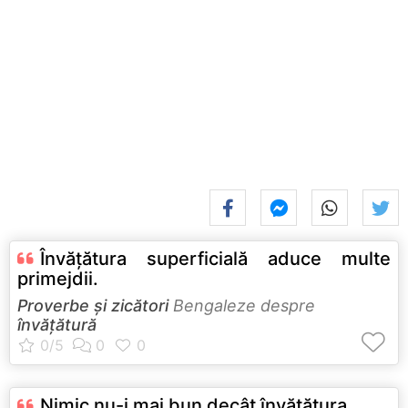
Învăţătura superficială aduce multe
primejdii.
Proverbe și zicători
Bengaleze despre
învățătură
Nimic nu-i mai bun decât învăţătura.