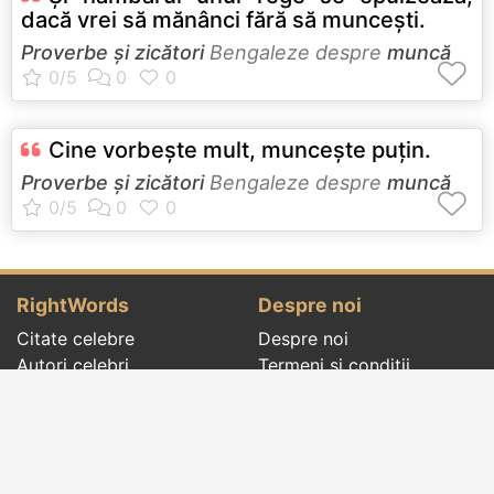
dacă vrei să mănânci fără să munceşti.
Proverbe și zicători
Bengaleze despre
muncă
Cine vorbeşte mult, munceşte puţin.
Proverbe și zicători
Bengaleze despre
muncă
RightWords
Despre noi
Citate celebre
Despre noi
Autori celebri
Termeni și condiții
Folclor
Politica de
Cenaclu literar
confidenţialitate
Dicționar
Contact
Evenimentele zilei