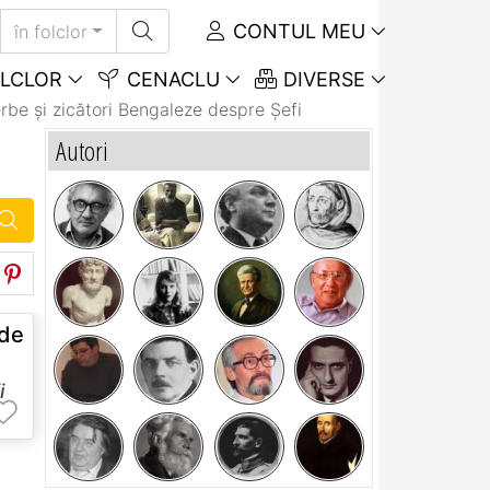
CONTUL MEU
în folclor
LCLOR
CENACLU
DIVERSE
rbe și zicători Bengaleze despre Șefi
Autori
nde
i