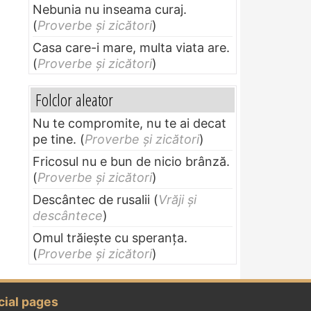
Nebunia nu inseama curaj.
(
Proverbe și zicători
)
Casa care-i mare, multa viata are.
(
Proverbe și zicători
)
Folclor aleator
Nu te compromite, nu te ai decat
pe tine.
(
Proverbe și zicători
)
Fricosul nu e bun de nicio brânză.
(
Proverbe și zicători
)
Descântec de rusalii
(
Vrăji și
descântece
)
Omul trăieşte cu speranţa.
(
Proverbe și zicători
)
cial pages