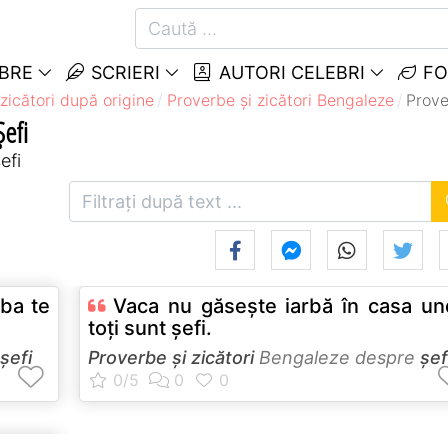
EBRE
SCRIERI
AUTORI CELEBRI
FO
zicători după origine
Proverbe și zicători Bengaleze
Prove
Șefi
efi
aba te
Vaca nu găseşte iarbă în casa u
toţi sunt şefi.
șefi
Proverbe și zicători
Bengaleze despre
șef