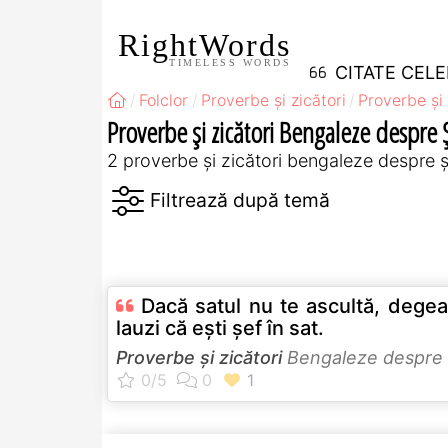
RightWords
TIMELESS WORDS
CITATE CEL
Folclor
Proverbe și zicători
Proverbe și 
Proverbe și zicători Bengaleze despre 
2 proverbe și zicători bengaleze despre ș
Dacă satul nu te ascultă, dege
lauzi că eşti şef în sat.
Proverbe și zicători
Bengaleze despre