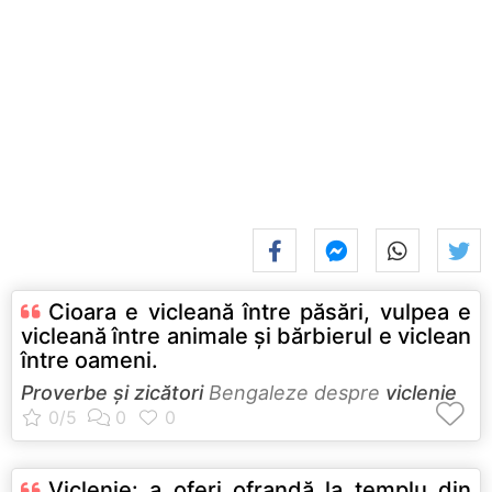
Cioara e vicleană între păsări, vulpea e
vicleană între animale şi bărbierul e viclean
între oameni.
Proverbe și zicători
Bengaleze despre
viclenie
Viclenie: a oferi ofrandă la templu din