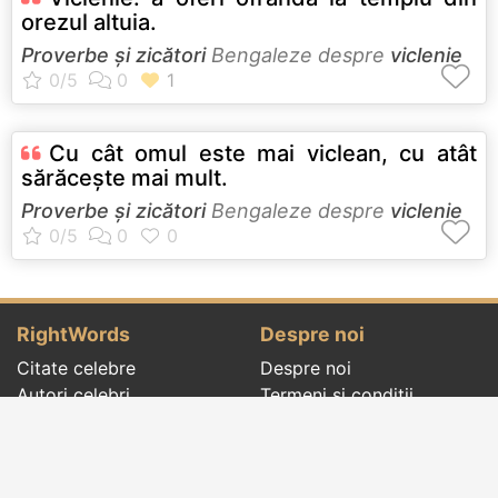
orezul altuia.
Proverbe și zicători
Bengaleze despre
viclenie
Cu cât omul este mai viclean, cu atât
sărăceşte mai mult.
Proverbe și zicători
Bengaleze despre
viclenie
RightWords
Despre noi
Citate celebre
Despre noi
Autori celebri
Termeni și condiții
Folclor
Politica de
Cenaclu literar
confidenţialitate
Dicționar
Contact