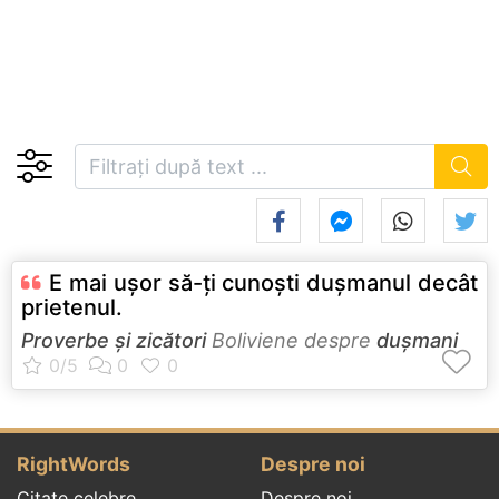
E mai uşor să-ţi cunoşti duşmanul decât
prietenul.
Proverbe și zicători
Boliviene despre
dușmani
RightWords
Despre noi
Citate celebre
Despre noi