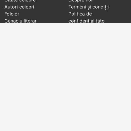
Autori celebri
Termeni și condiții
Folclor
Politica de
Cenaclu literar
confidenţialitate
Dicționar
Contact
Evenimentele zilei
Articole
Social pages
Cuvinte potrivite din toate timpurile, de pe tot
globul, pe teme diverse, de la
autori celebri
sau
din
folclor
:
citate celebre
,
maxime
,
cugetări
,
aforisme
,
autori celebri
,
proverbe și zicători
,
ghicitori
,
vrăji si
descântece
,
balade
,
doine
,
basme
,
colinde
,
urături
,
orații de nuntă
,
tradiții și superstiții
.
Copyright © 2007-2026 RightWords