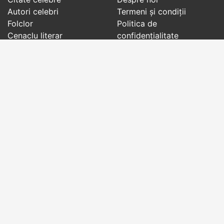
Autori celebri
Termeni și condiții
Folclor
Politica de
Cenaclu literar
confidenţialitate
Dicționar
Contact
Evenimentele zilei
Articole
Social pages
Cuvinte potrivite din toate timpurile, de pe tot
globul, pe teme diverse, de la
autori celebri
sau
din
folclor
:
citate celebre
,
maxime
,
cugetări
,
aforisme
,
autori celebri
,
proverbe și zicători
,
ghicitori
,
vrăji si
descântece
,
balade
,
doine
,
basme
,
colinde
,
urături
,
orații de nuntă
,
tradiții și superstiții
.
Copyright © 2007-2026 RightWords