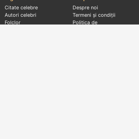
Citate celebre
Despre noi
Autori celebri
Termeni și condiții
Folclor
Politica de
Cenaclu literar
confidenţialitate
Dicționar
Contact
Evenimentele zilei
Articole
Social pages
Cuvinte potrivite din toate timpurile, de pe tot
globul, pe teme diverse, de la
autori celebri
sau
din
folclor
:
citate celebre
,
maxime
,
cugetări
,
aforisme
,
autori celebri
,
proverbe și zicători
,
ghicitori
,
vrăji si
descântece
,
balade
,
doine
,
basme
,
colinde
,
urături
,
orații de nuntă
,
tradiții și superstiții
.