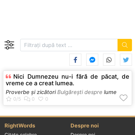
Nici Dumnezeu nu-i fără de păcat, de
vreme ce a creat lumea.
Proverbe și zicători
Bulgăreşti despre
lume
RightWords
Despre noi
Citate celebre
Despre noi