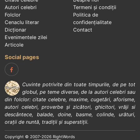
Autori celebri
Termeni și condiții
Folclor
Politica de
Cenaclu literar
confidenţialitate
Dicționar
Contact
Evenimentele zilei
Articole
Social pages
Cuvinte potrivite din toate timpurile, de pe tot
globul, pe teme diverse, de la
autori celebri
sau
din
folclor
:
citate celebre
,
maxime
,
cugetări
,
aforisme
,
autori celebri
,
proverbe și zicători
,
ghicitori
,
vrăji si
descântece
,
balade
,
doine
,
basme
,
colinde
,
urături
,
orații de nuntă
,
tradiții și superstiții
.
Copyright © 2007-2026 RightWords