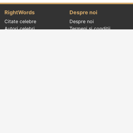
RightWords
Despre noi
Citate celebre
Despre noi
Autori celebri
Termeni și condiții
Folclor
Politica de
Cenaclu literar
confidenţialitate
Dicționar
Contact
Evenimentele zilei
Articole
Social pages
Cuvinte potrivite din toate timpurile, de pe tot
globul, pe teme diverse, de la
autori celebri
sau
din
folclor
:
citate celebre
,
maxime
,
cugetări
,
aforisme
,
autori celebri
,
proverbe și zicători
,
ghicitori
,
vrăji si
descântece
,
balade
,
doine
,
basme
,
colinde
,
urături
,