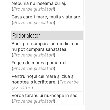
Nebunia nu inseama curaj.
(
Proverbe și zicători
)
Casa care-i mare, multa viata are.
(
Proverbe și zicători
)
Folclor aleator
Banii pot cumpara un medic, dar
nu pot cumpara sanatatea.
(
Proverbe și zicători
)
Fugea de manca pamantul.
(
Proverbe și zicători
)
Pentru hoţul cel mare şi ziua şi
noaptea-s lucrătoare.
(
Proverbe
și zicători
)
Vorba ţăranului nu-ncape în sac.
(
Proverbe și zicători
)