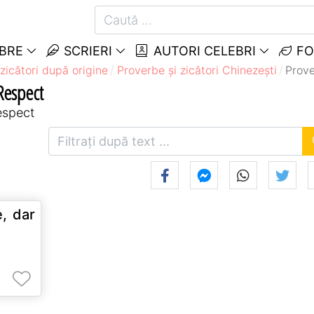
EBRE
SCRIERI
AUTORI CELEBRI
FO
zicători după origine
Proverbe și zicători Chinezeşti
Prove
 Respect
respect
e, dar