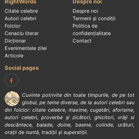
RightWords
Despre noi
Citate celebre
Despre noi
Autori celebri
Termeni și condiții
Folclor
Politica de
Cenaclu literar
confidenţialitate
Dicționar
Contact
Evenimentele zilei
Articole
Social pages
Cuvinte potrivite din toate timpurile, de pe tot
globul, pe teme diverse, de la
autori celebri
sau
din
folclor
:
citate celebre
,
maxime
,
cugetări
,
aforisme
,
autori celebri
,
proverbe și zicători
,
ghicitori
,
vrăji si
descântece
,
balade
,
doine
,
basme
,
colinde
,
urături
,
orații de nuntă
,
tradiții și superstiții
.