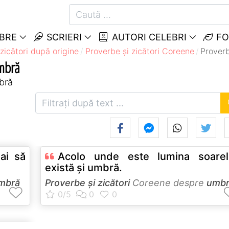
EBRE
SCRIERI
AUTORI CELEBRI
FO
zicători după origine
Proverbe și zicători Coreene
Proverb
Umbră
bră
ai să
Acolo unde este lumina soarelu
există şi umbră.
mbră
Proverbe și zicători
Coreene despre
umbr