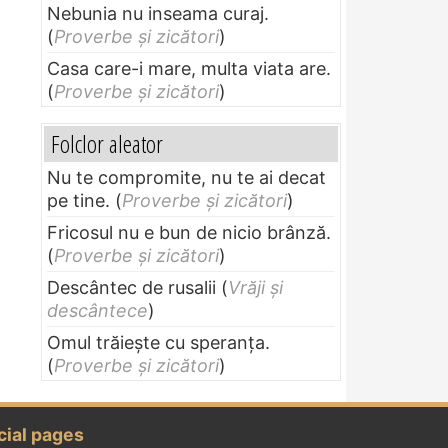
Nebunia nu inseama curaj.
(
Proverbe și zicători
)
Casa care-i mare, multa viata are.
(
Proverbe și zicători
)
Folclor aleator
Nu te compromite, nu te ai decat
pe tine.
(
Proverbe și zicători
)
Fricosul nu e bun de nicio brânză.
(
Proverbe și zicători
)
Descântec de rusalii
(
Vrăji și
descântece
)
Omul trăieşte cu speranţa.
(
Proverbe și zicători
)
cial pages