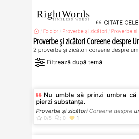
RightWords
TIMELESS WORDS
CITATE CEL
Folclor
Proverbe și zicători
Proverbe și 
Proverbe și zicători Coreene despre 
2 proverbe și zicători coreene despre um
Nu umbla să prinzi umbra că 
pierzi substanţa.
Proverbe și zicători
Coreene despre
u