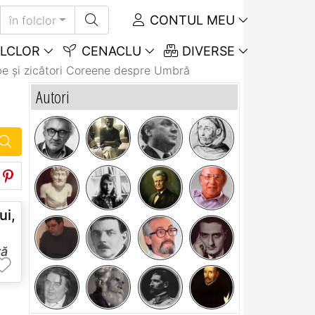
CONTUL MEU
în folclor
LCLOR
CENACLU
DIVERSE
e și zicători Coreene despre Umbră
Autori
i,
ă