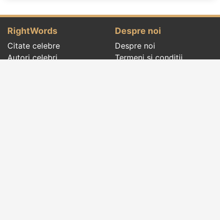
RightWords
Despre noi
Citate celebre
Despre noi
Autori celebri
Termeni și condiții
Folclor
Politica de
Cenaclu literar
confidenţialitate
Dicționar
Contact
Evenimentele zilei
Articole
Social pages
Cuvinte potrivite din toate timpurile, de pe tot
globul, pe teme diverse, de la
autori celebri
sau
din
folclor
:
citate celebre
,
maxime
,
cugetări
,
aforisme
,
autori celebri
,
proverbe și zicători
,
ghicitori
,
vrăji si