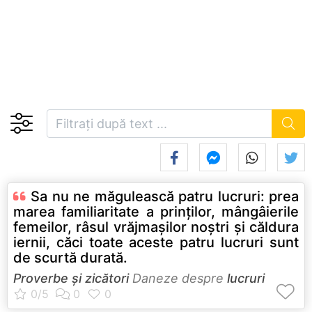
Sa nu ne măgulească patru lucruri: prea
marea familiaritate a prinţilor, mângâierile
femeilor, râsul vrăjmaşilor noştri şi căldura
iernii, căci toate aceste patru lucruri sunt
de scurtă durată.
Proverbe și zicători
Daneze despre
lucruri