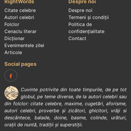
RightWords
Despre noi
Citate celebre
Despre noi
Autori celebri
Termeni și condiții
Folclor
Politica de
Cenaclu literar
confidenţialitate
Dicționar
Contact
Evenimentele zilei
Articole
Social pages
Cuvinte potrivite din toate timpurile, de pe tot
globul, pe teme diverse, de la
autori celebri
sau
din
folclor
:
citate celebre
,
maxime
,
cugetări
,
aforisme
,
autori celebri
,
proverbe și zicători
,
ghicitori
,
vrăji si
descântece
,
balade
,
doine
,
basme
,
colinde
,
urături
,
orații de nuntă
,
tradiții și superstiții
.