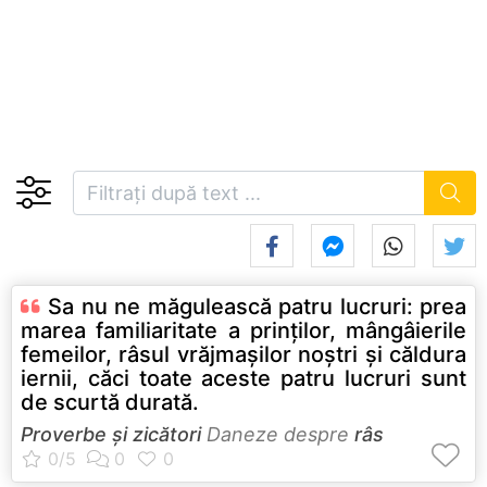
Sa nu ne măgulească patru lucruri: prea
marea familiaritate a prinţilor, mângâierile
femeilor, râsul vrăjmaşilor noştri şi căldura
iernii, căci toate aceste patru lucruri sunt
de scurtă durată.
Proverbe și zicători
Daneze despre
râs