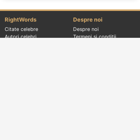
RightWords
Despre noi
Citate celebre
Despre noi
Autori celebri
Termeni și condiții
Folclor
Politica de
Cenaclu literar
confidenţialitate
Dicționar
Contact
Evenimentele zilei
Articole
Social pages
Cuvinte potrivite din toate timpurile, de pe tot
globul, pe teme diverse, de la
autori celebri
sau
din
folclor
:
citate celebre
,
maxime
,
cugetări
,
aforisme
,
autori celebri
,
proverbe și zicători
,
ghicitori
,
vrăji si