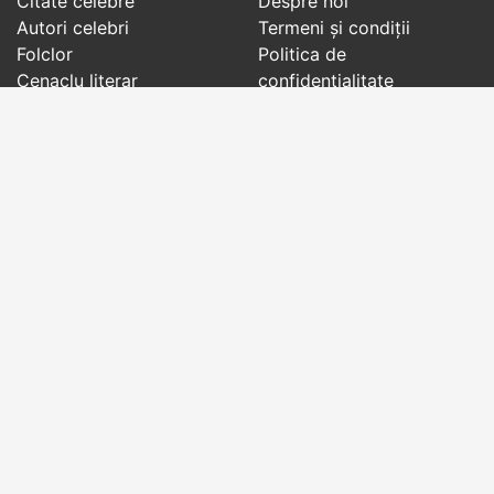
Citate celebre
Despre noi
Autori celebri
Termeni și condiții
Folclor
Politica de
Cenaclu literar
confidenţialitate
Dicționar
Contact
Evenimentele zilei
Articole
Social pages
Cuvinte potrivite din toate timpurile, de pe tot
globul, pe teme diverse, de la
autori celebri
sau
din
folclor
:
citate celebre
,
maxime
,
cugetări
,
aforisme
,
autori celebri
,
proverbe și zicători
,
ghicitori
,
vrăji si
descântece
,
balade
,
doine
,
basme
,
colinde
,
urături
,
orații de nuntă
,
tradiții și superstiții
.
Copyright © 2007-2026 RightWords