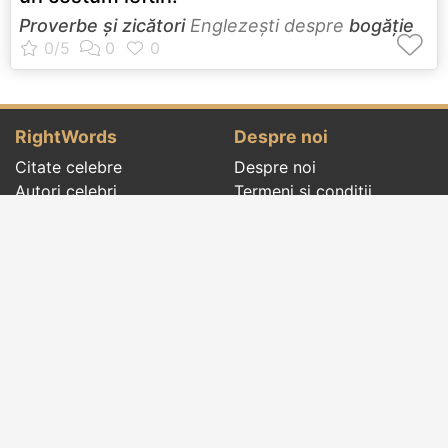
Proverbe și zicători
Englezeşti despre
bogăție
RightWords
Despre noi
Citate celebre
Despre noi
Autori celebri
Termeni și condiții
Folclor
Politica de
Cenaclu literar
confidenţialitate
Dicționar
Contact
Evenimentele zilei
Articole
Social pages
Cuvinte potrivite din toate timpurile, de pe tot