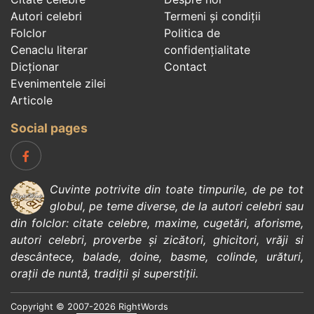
Autori celebri
Termeni și condiții
Folclor
Politica de
Cenaclu literar
confidenţialitate
Dicționar
Contact
Evenimentele zilei
Articole
Social pages
Cuvinte potrivite din toate timpurile, de pe tot
globul, pe teme diverse, de la
autori celebri
sau
din
folclor
:
citate celebre
,
maxime
,
cugetări
,
aforisme
,
autori celebri
,
proverbe și zicători
,
ghicitori
,
vrăji si
descântece
,
balade
,
doine
,
basme
,
colinde
,
urături
,
orații de nuntă
,
tradiții și superstiții
.
Copyright © 2007-2026 RightWords