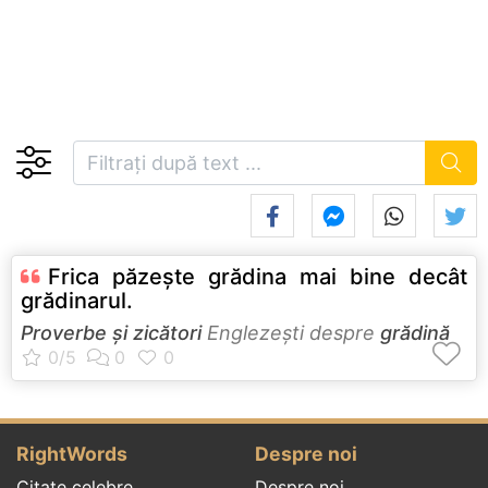
Frica păzeşte grădina mai bine decât
grădinarul.
Proverbe și zicători
Englezeşti despre
grădină
RightWords
Despre noi
Citate celebre
Despre noi