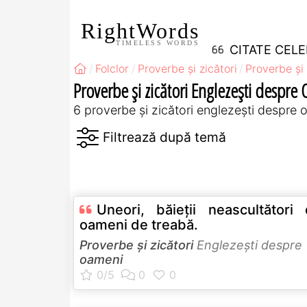
RightWords
TIMELESS WORDS
CITATE CEL
Folclor
Proverbe și zicători
Proverbe și 
Proverbe și zicători Englezeşti despre
6 proverbe și zicători englezeşti despre
Uneori, băieţii neascultători 
oameni de treabă.
Proverbe și zicători
Englezeşti despre
oameni