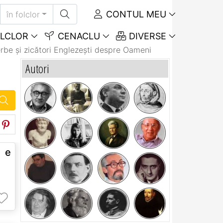
CONTUL MEU
în folclor
LCLOR
CENACLU
DIVERSE
rbe și zicători Englezeşti despre Oameni
Autori
u e