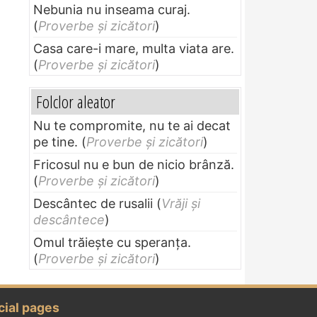
Nebunia nu inseama curaj.
(
Proverbe și zicători
)
Casa care-i mare, multa viata are.
(
Proverbe și zicători
)
Folclor aleator
Nu te compromite, nu te ai decat
pe tine.
(
Proverbe și zicători
)
Fricosul nu e bun de nicio brânză.
(
Proverbe și zicători
)
Descântec de rusalii
(
Vrăji și
descântece
)
Omul trăieşte cu speranţa.
(
Proverbe și zicători
)
cial pages