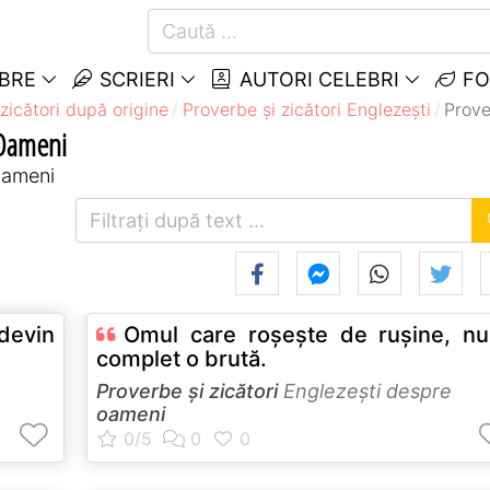
EBRE
SCRIERI
AUTORI CELEBRI
FO
zicători după origine
Proverbe și zicători Englezeşti
Prove
 Oameni
 oameni
devin
Omul care roşeşte de ruşine, n
complet o brută.
Proverbe și zicători
Englezeşti despre
oameni