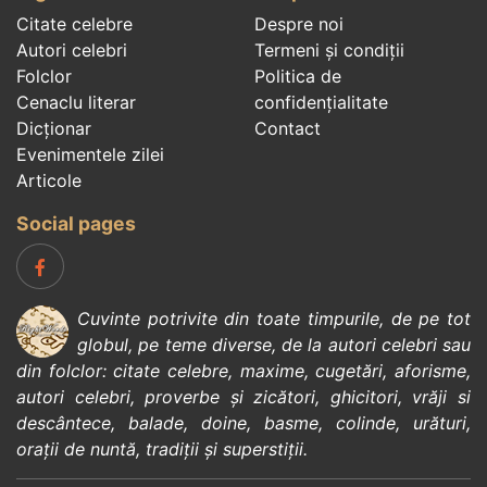
Citate celebre
Despre noi
Autori celebri
Termeni și condiții
Folclor
Politica de
Cenaclu literar
confidenţialitate
Dicționar
Contact
Evenimentele zilei
Articole
Social pages
Cuvinte potrivite din toate timpurile, de pe tot
globul, pe teme diverse, de la
autori celebri
sau
din
folclor
:
citate celebre
,
maxime
,
cugetări
,
aforisme
,
autori celebri
,
proverbe și zicători
,
ghicitori
,
vrăji si
descântece
,
balade
,
doine
,
basme
,
colinde
,
urături
,
orații de nuntă
,
tradiții și superstiții
.