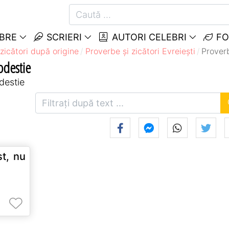
EBRE
SCRIERI
AUTORI CELEBRI
FO
zicători după origine
Proverbe și zicători Evreieşti
Proverb
odestie
destie
t, nu