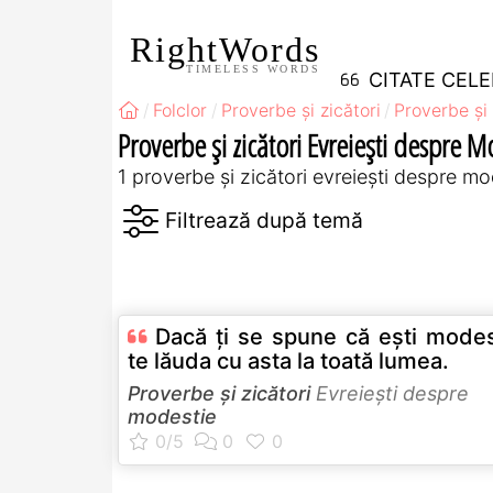
RightWords
TIMELESS WORDS
CITATE CEL
Folclor
Proverbe și zicători
Proverbe și 
Proverbe și zicători Evreieşti despre M
1 proverbe și zicători evreieşti despre mo
Dacă ţi se spune că eşti modes
te lăuda cu asta la toată lumea.
Proverbe și zicători
Evreieşti despre
modestie