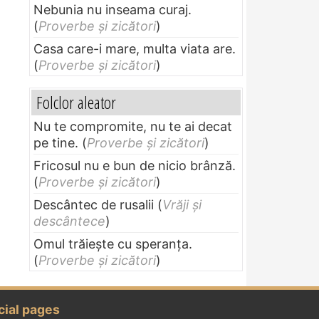
Nebunia nu inseama curaj.
(
Proverbe și zicători
)
Casa care-i mare, multa viata are.
(
Proverbe și zicători
)
Folclor aleator
Nu te compromite, nu te ai decat
pe tine.
(
Proverbe și zicători
)
Fricosul nu e bun de nicio brânză.
(
Proverbe și zicători
)
Descântec de rusalii
(
Vrăji și
descântece
)
Omul trăieşte cu speranţa.
(
Proverbe și zicători
)
cial pages