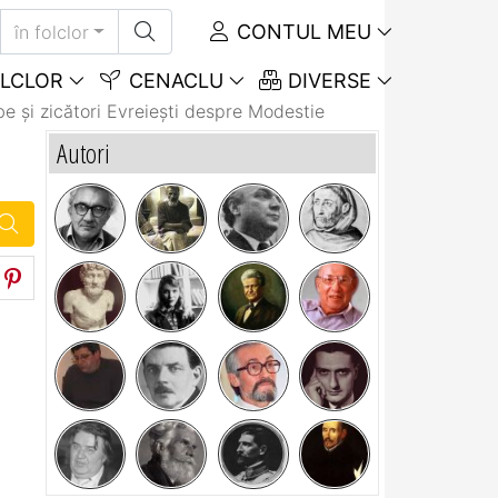
CONTUL MEU
în folclor
LCLOR
CENACLU
DIVERSE
e și zicători Evreieşti despre Modestie
Autori