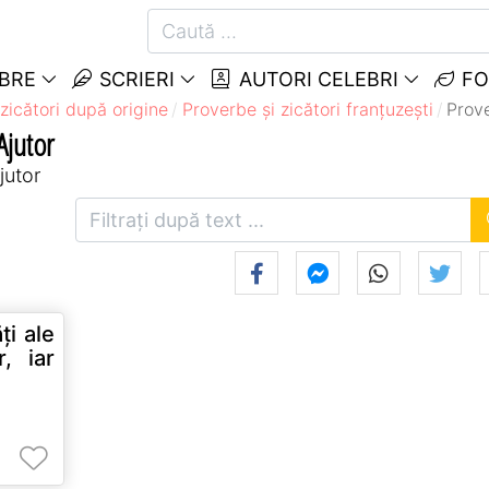
EBRE
SCRIERI
AUTORI CELEBRI
FO
zicători după origine
Proverbe și zicători franţuzeşti
Prove
Ajutor
jutor
ţi ale
r, iar