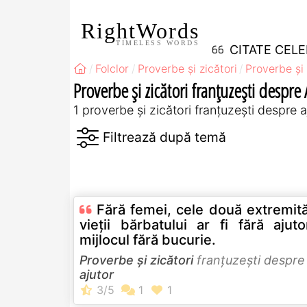
RightWords
TIMELESS WORDS
CITATE CEL
Folclor
Proverbe și zicători
Proverbe și 
Proverbe și zicători franţuzeşti despre 
1 proverbe și zicători franţuzeşti despre a
Fără femei, cele două extremită
vieţii bărbatului ar fi fără ajuto
mijlocul fără bucurie.
Proverbe și zicători
franţuzeşti despre
ajutor