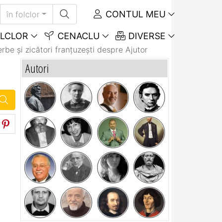
CONTUL MEU
în folclor
LCLOR
CENACLU
DIVERSE
rbe și zicători franţuzeşti despre Ajutor
Autori