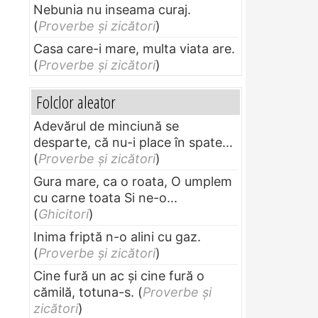
Nebunia nu inseama curaj.
(
Proverbe și zicători
)
Casa care-i mare, multa viata are.
(
Proverbe și zicători
)
Folclor aleator
Adevărul de minciună se
desparte, că nu-i place în spate...
(
Proverbe și zicători
)
Gura mare, ca o roata, O umplem
cu carne toata Si ne-o...
(
Ghicitori
)
Inima friptă n-o alini cu gaz.
(
Proverbe și zicători
)
Cine fură un ac şi cine fură o
cămilă, totuna-s.
(
Proverbe și
zicători
)