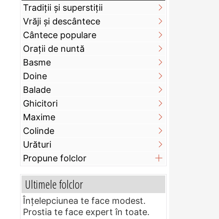
Tradiții și superstiții
Vrăji și descântece
Cântece populare
Orații de nuntă
Basme
Doine
Balade
Ghicitori
Maxime
Colinde
Urături
Propune folclor
Ultimele folclor
Înțelepciunea te face modest.
Prostia te face expert în toate.